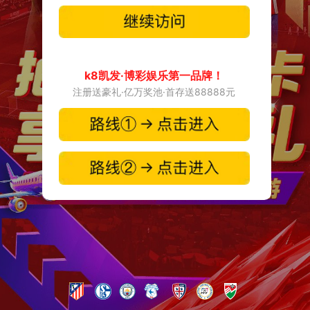
k8凯发·博彩娱乐第一品牌！
注册送豪礼·亿万奖池·首存送88888元